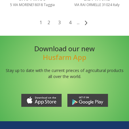
5 VIA MORENE18018 Taggia
VIA RAI ORMELLE 31024 Italy
1
2
3
4
...
Download our new
Husfarm App
Stay up to date with the current prieces of agricultural products
all over the world.