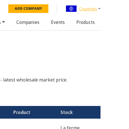
Countries
ADD COMPANY
s
Companies
Events
Products
 - latest wholesale market price.
Product
Stock
La ferme