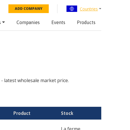
Countries
ADD COMPANY
s
Companies
Events
Products
 - latest wholesale market price.
Product
Stock
La ferme