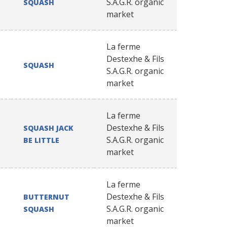
S.A.G.R. organic
SQUASH
market
La ferme
Destexhe & Fils
SQUASH
S.A.G.R. organic
market
La ferme
Destexhe & Fils
SQUASH JACK
S.A.G.R. organic
BE LITTLE
market
La ferme
Destexhe & Fils
BUTTERNUT
S.A.G.R. organic
SQUASH
market