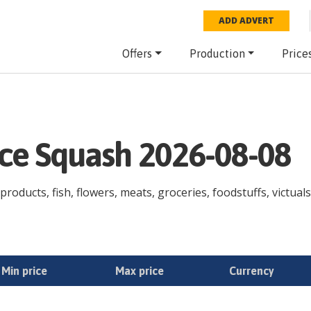
ADD ADVERT
Offers
Production
Price
ice Squash 2026-08-08
roducts, fish, flowers, meats, groceries, foodstuffs, victuals
Min price
Max price
Currency