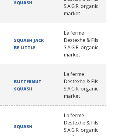
SQUASH
S.A.G.R. organic
market
La ferme
Destexhe & Fils
SQUASH JACK
S.A.G.R. organic
BE LITTLE
market
La ferme
Destexhe & Fils
BUTTERNUT
S.A.G.R. organic
SQUASH
market
La ferme
Destexhe & Fils
SQUASH
S.A.G.R. organic