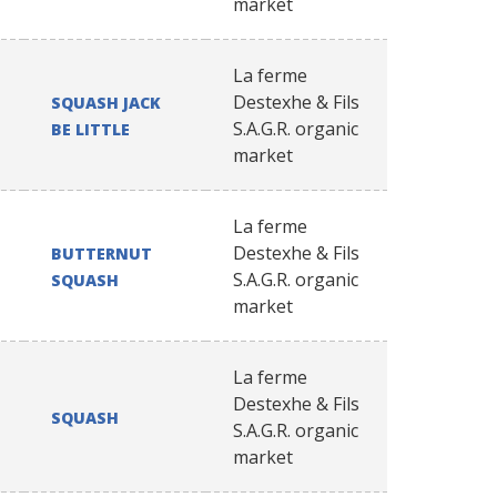
market
La ferme
Destexhe & Fils
SQUASH JACK
S.A.G.R. organic
BE LITTLE
market
La ferme
Destexhe & Fils
BUTTERNUT
S.A.G.R. organic
SQUASH
market
La ferme
Destexhe & Fils
SQUASH
S.A.G.R. organic
market