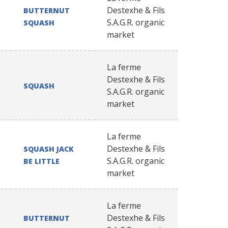
Destexhe & Fils
BUTTERNUT
S.A.G.R. organic
SQUASH
market
La ferme
Destexhe & Fils
SQUASH
S.A.G.R. organic
market
La ferme
Destexhe & Fils
SQUASH JACK
S.A.G.R. organic
BE LITTLE
market
La ferme
Destexhe & Fils
BUTTERNUT