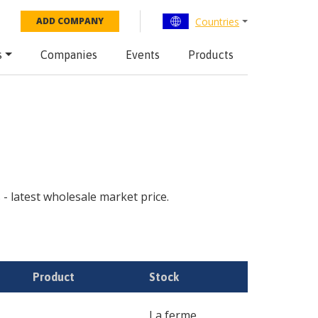
Countries
ADD COMPANY
s
Companies
Events
Products
s - latest wholesale market price.
Product
Stock
La ferme