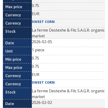
0.75
EUR
SWEET CORN
La ferme Destexhe & Fils S.A.G.R. organic
market
2026-02-05
1 piece
0.75
0.75
EUR
SWEET CORN
La ferme Destexhe & Fils S.A.G.R. organic
market
2026-02-02