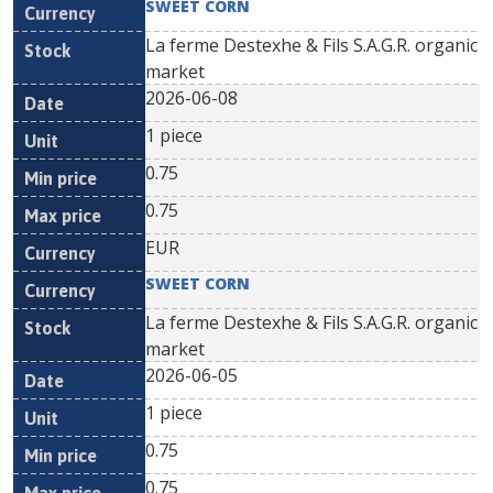
SWEET CORN
La ferme Destexhe & Fils S.A.G.R. organic
market
2026-06-08
1 piece
0.75
0.75
EUR
SWEET CORN
La ferme Destexhe & Fils S.A.G.R. organic
market
2026-06-05
1 piece
0.75
0.75