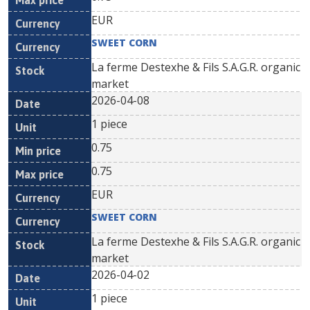
EUR
SWEET CORN
La ferme Destexhe & Fils S.A.G.R. organic
market
2026-04-08
1 piece
0.75
0.75
EUR
SWEET CORN
La ferme Destexhe & Fils S.A.G.R. organic
market
2026-04-02
1 piece