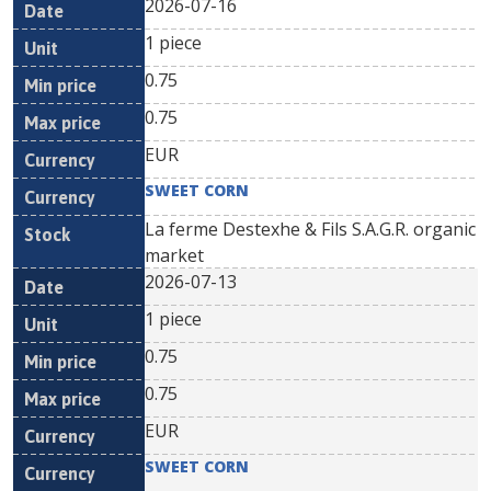
2026-07-16
1 piece
0.75
0.75
EUR
SWEET CORN
La ferme Destexhe & Fils S.A.G.R. organic
market
2026-07-13
1 piece
0.75
0.75
EUR
SWEET CORN