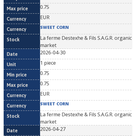
0.75
EUR
SWEET CORN
La ferme Destexhe & Fils S.A.G.R. organic
market
2026-04-30
1 piece
0.75
0.75
EUR
SWEET CORN
La ferme Destexhe & Fils S.A.G.R. organic
market
2026-04-27