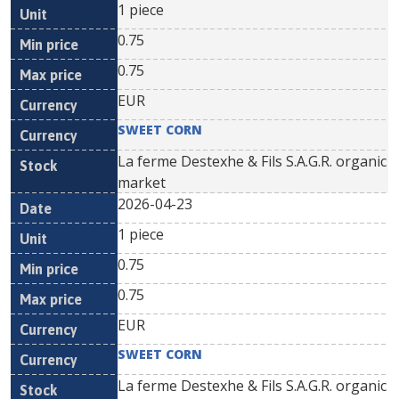
1 piece
0.75
0.75
EUR
SWEET CORN
La ferme Destexhe & Fils S.A.G.R. organic
market
2026-04-23
1 piece
0.75
0.75
EUR
SWEET CORN
La ferme Destexhe & Fils S.A.G.R. organic