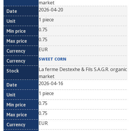
market
2026-04-20
1 piece
0.75
0.75
EUR
SWEET CORN
La ferme Destexhe & Fils S.A.G.R. organic
market
2026-04-16
1 piece
0.75
0.75
EUR