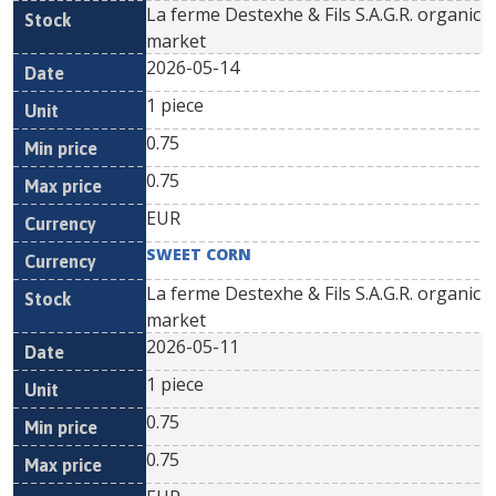
La ferme Destexhe & Fils S.A.G.R. organic
market
2026-05-14
1 piece
0.75
0.75
EUR
SWEET CORN
La ferme Destexhe & Fils S.A.G.R. organic
market
2026-05-11
1 piece
0.75
0.75