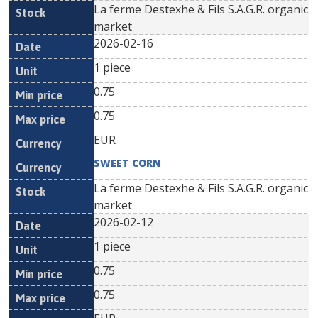
La ferme Destexhe & Fils S.A.G.R. organic
market
2026-02-16
1 piece
0.75
0.75
EUR
SWEET CORN
La ferme Destexhe & Fils S.A.G.R. organic
market
2026-02-12
1 piece
0.75
0.75