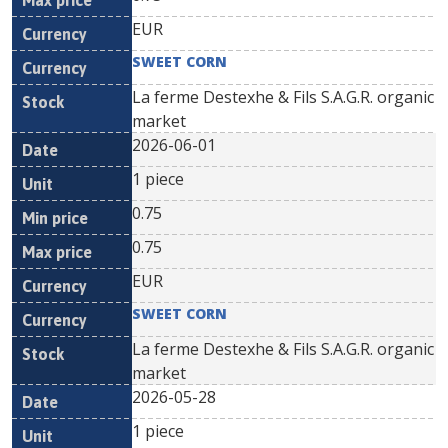
EUR
SWEET CORN
La ferme Destexhe & Fils S.A.G.R. organic
market
2026-06-01
1 piece
0.75
0.75
EUR
SWEET CORN
La ferme Destexhe & Fils S.A.G.R. organic
market
2026-05-28
1 piece