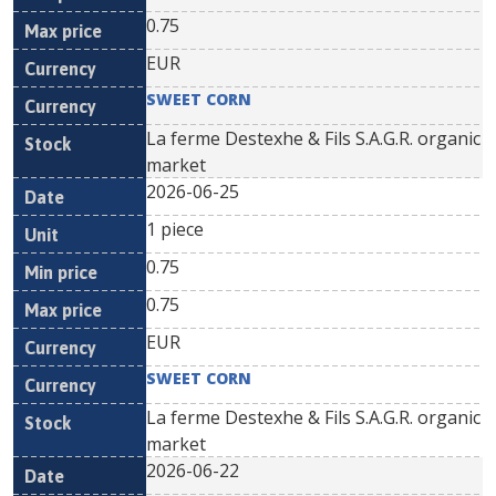
0.75
EUR
SWEET CORN
La ferme Destexhe & Fils S.A.G.R. organic
market
2026-06-25
1 piece
0.75
0.75
EUR
SWEET CORN
La ferme Destexhe & Fils S.A.G.R. organic
market
2026-06-22