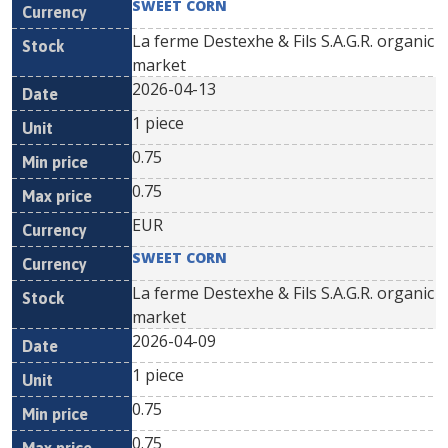
SWEET CORN
La ferme Destexhe & Fils S.A.G.R. organic
market
2026-04-13
1 piece
0.75
0.75
EUR
SWEET CORN
La ferme Destexhe & Fils S.A.G.R. organic
market
2026-04-09
1 piece
0.75
0.75