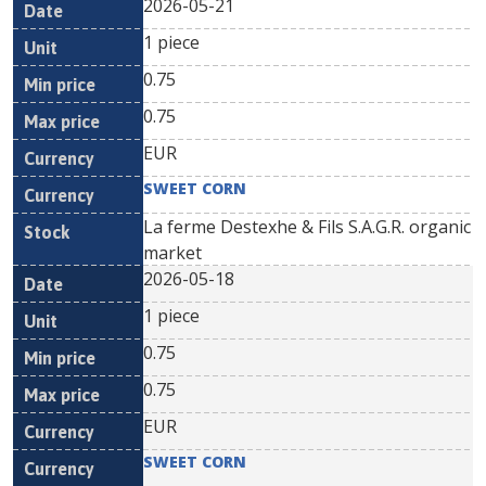
2026-05-21
1 piece
0.75
0.75
EUR
SWEET CORN
La ferme Destexhe & Fils S.A.G.R. organic
market
2026-05-18
1 piece
0.75
0.75
EUR
SWEET CORN