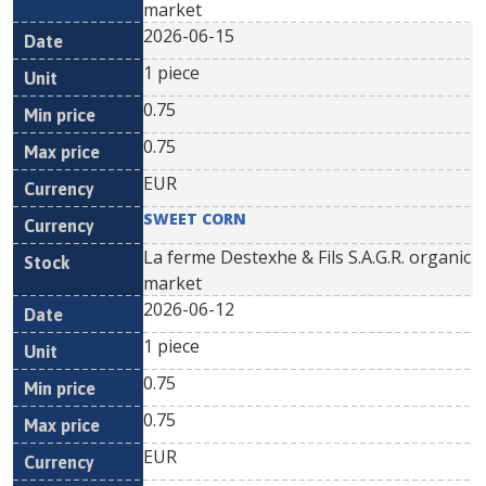
market
2026-06-15
1 piece
0.75
0.75
EUR
SWEET CORN
La ferme Destexhe & Fils S.A.G.R. organic
market
2026-06-12
1 piece
0.75
0.75
EUR