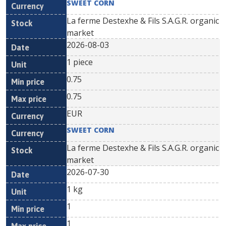
SWEET CORN
La ferme Destexhe & Fils S.A.G.R. organic
market
2026-08-03
1 piece
0.75
0.75
EUR
SWEET CORN
La ferme Destexhe & Fils S.A.G.R. organic
market
2026-07-30
1 kg
1
1