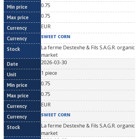
0.75
0.75
EUR
SWEET CORN
La ferme Destexhe & Fils S.A.G.R. organic
market
2026-03-30
1 piece
0.75
0.75
EUR
SWEET CORN
La ferme Destexhe & Fils S.A.G.R. organic
market