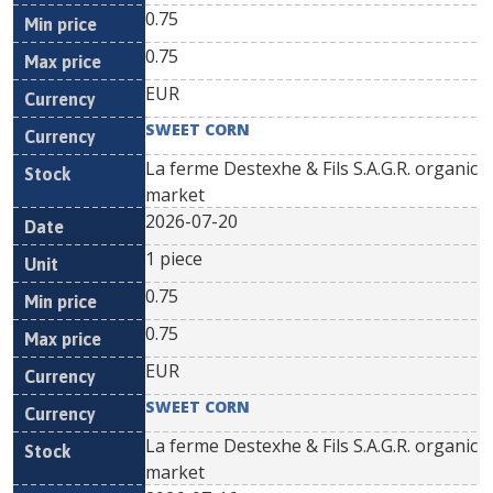
0.75
0.75
EUR
SWEET CORN
La ferme Destexhe & Fils S.A.G.R. organic
market
2026-07-20
1 piece
0.75
0.75
EUR
SWEET CORN
La ferme Destexhe & Fils S.A.G.R. organic
market