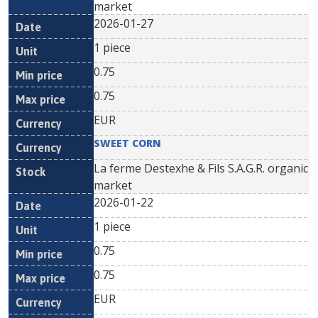
market
2026-01-27
1 piece
0.75
0.75
EUR
SWEET CORN
La ferme Destexhe & Fils S.A.G.R. organic
market
2026-01-22
1 piece
0.75
0.75
EUR