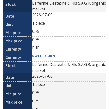
La ferme Destexhe & Fils S.A.G.R. organic
market
2026-07-09
1 piece
0.75
0.75
EUR
SWEET CORN
La ferme Destexhe & Fils S.A.G.R. organic
market
2026-07-06
1 piece
0.75
0.75