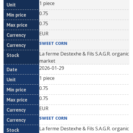
1 piece
0.75
0.75
EUR
SWEET CORN
La ferme Destexhe & Fils S.A.G.R. organic
market
2026-01-29
1 piece
0.75
0.75
EUR
SWEET CORN
La ferme Destexhe & Fils S.A.G.R. organic