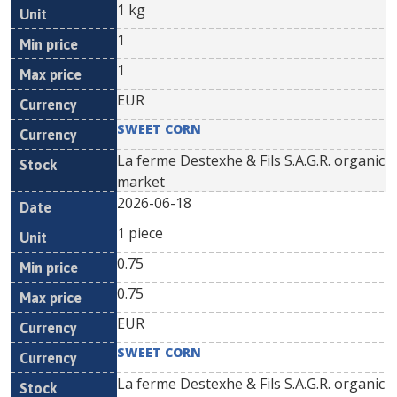
1 kg
1
1
EUR
SWEET CORN
La ferme Destexhe & Fils S.A.G.R. organic
market
2026-06-18
1 piece
0.75
0.75
EUR
SWEET CORN
La ferme Destexhe & Fils S.A.G.R. organic