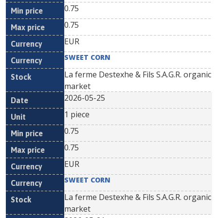
0.75
0.75
EUR
SWEET CORN
La ferme Destexhe & Fils S.A.G.R. organic
market
2026-05-25
1 piece
0.75
0.75
EUR
SWEET CORN
La ferme Destexhe & Fils S.A.G.R. organic
market