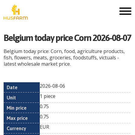
Belgium today price Corn 2026-08-07
Belgium today price: Corn, food, agriculture products,
fish, flowers, meats, groceries, foodstuffs, victuals -
latest wholesale market price.
2026-08-06
Min
Max
Date
Unit
Currency
1 piece
price
price
0.75
0.75
EUR