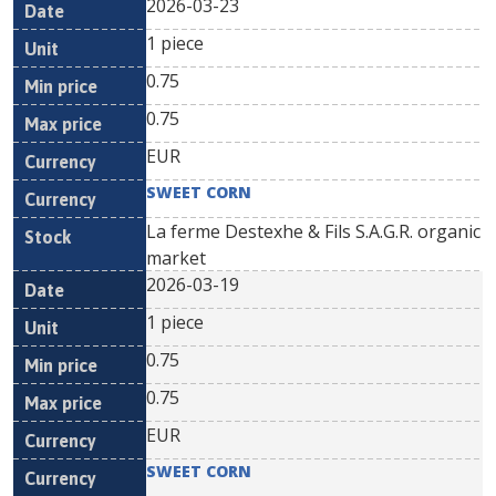
2026-03-23
1 piece
0.75
0.75
EUR
SWEET CORN
La ferme Destexhe & Fils S.A.G.R. organic
market
2026-03-19
1 piece
0.75
0.75
EUR
SWEET CORN