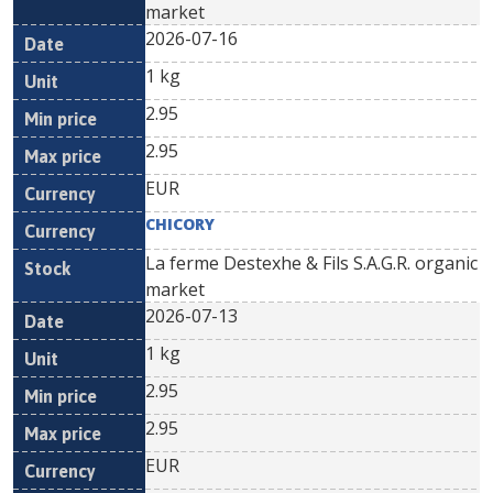
market
2026-07-16
1 kg
2.95
2.95
EUR
CHICORY
La ferme Destexhe & Fils S.A.G.R. organic
market
2026-07-13
1 kg
2.95
2.95
EUR