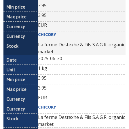
3.95
3.95
EUR
CHICORY
La ferme Destexhe & Fils S.A.G.R. organic
market
2025-06-30
1 kg
3.95
3.95
EUR
CHICORY
La ferme Destexhe & Fils S.A.G.R. organic
market