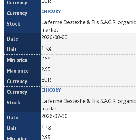
EUR
CHICORY
La ferme Destexhe & Fils S.A.G.R. organic
market
2026-08-03
1 kg
2.95
2.95
EUR
CHICORY
La ferme Destexhe & Fils S.A.G.R. organic
market
2026-07-30
1 kg
2.95