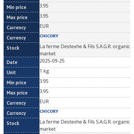
3.95
3.95
EUR
CHICORY
La ferme Destexhe & Fils S.A.G.R. organic
market
2025-09-25
1 kg
3.95
3.95
EUR
CHICORY
La ferme Destexhe & Fils S.A.G.R. organic
market