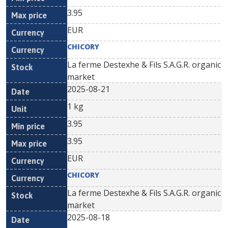
3.95
EUR
CHICORY
La ferme Destexhe & Fils S.A.G.R. organic
market
2025-08-21
1 kg
3.95
3.95
EUR
CHICORY
La ferme Destexhe & Fils S.A.G.R. organic
market
2025-08-18