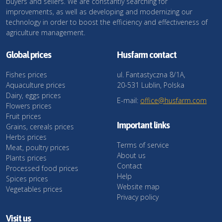
buyers and sellers. We are constantly searching for
improvements, as well as developing and modernizing our
technology in order to boost the efficiency and effectiveness of
agriculture management.
Global prices
Husfarm contact
Fishes prices
ul. Fantastyczna 8/1A,
Aquaculture prices
20-531 Lublin, Polska
Dairy, eggs prices
E-mail:
office@husfarm.com
Flowers prices
Fruit prices
Important links
Grains, cereals prices
Herbs prices
Terms of service
Meat, poultry prices
About us
Plants prices
Contact
Processed food prices
Help
Spices prices
Website map
Vegetables prices
Privacy policy
Visit us