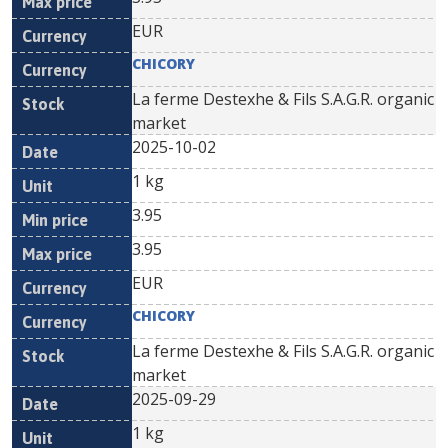
EUR
CHICORY
La ferme Destexhe & Fils S.A.G.R. organic
market
2025-10-02
1 kg
3.95
3.95
EUR
CHICORY
La ferme Destexhe & Fils S.A.G.R. organic
market
2025-09-29
1 kg