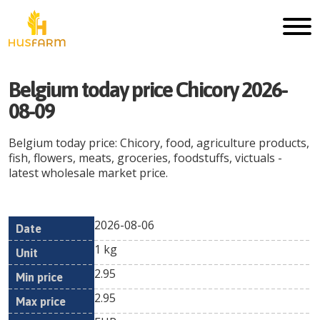
Belgium today price Chicory 2026-
08-09
Belgium today price: Chicory, food, agriculture products,
fish, flowers, meats, groceries, foodstuffs, victuals -
latest wholesale market price.
2026-08-06
Min
Max
Date
Unit
Currency
1 kg
price
price
2.95
2.95