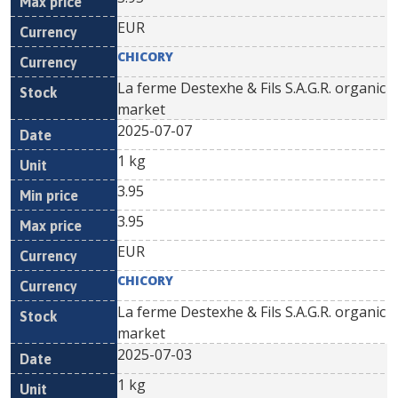
EUR
CHICORY
La ferme Destexhe & Fils S.A.G.R. organic
market
2025-07-07
1 kg
3.95
3.95
EUR
CHICORY
La ferme Destexhe & Fils S.A.G.R. organic
market
2025-07-03
1 kg