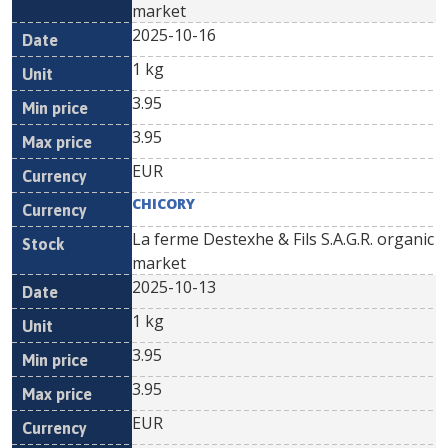
market
2025-10-16
1 kg
3.95
3.95
EUR
CHICORY
La ferme Destexhe & Fils S.A.G.R. organic
market
2025-10-13
1 kg
3.95
3.95
EUR