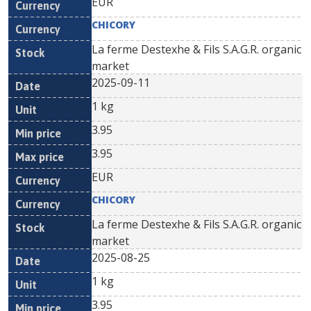
EUR
CHICORY
La ferme Destexhe & Fils S.A.G.R. organic
market
2025-09-11
1 kg
3.95
3.95
EUR
CHICORY
La ferme Destexhe & Fils S.A.G.R. organic
market
2025-08-25
1 kg
3.95