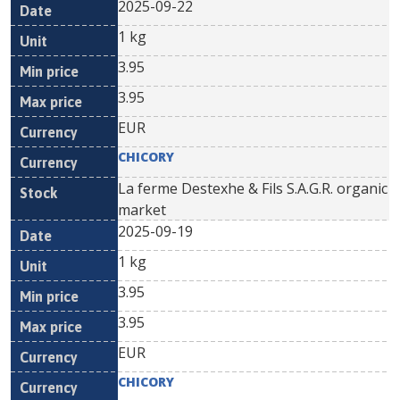
2025-09-22
1 kg
3.95
3.95
EUR
CHICORY
La ferme Destexhe & Fils S.A.G.R. organic
market
2025-09-19
1 kg
3.95
3.95
EUR
CHICORY