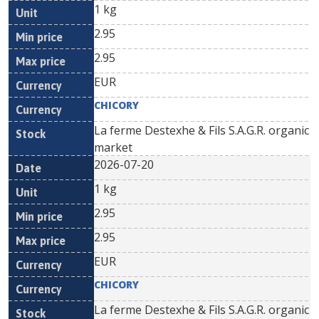
1 kg
2.95
2.95
EUR
CHICORY
La ferme Destexhe & Fils S.A.G.R. organic
market
2026-07-20
1 kg
2.95
2.95
EUR
CHICORY
La ferme Destexhe & Fils S.A.G.R. organic