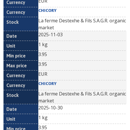
EUR
CHICORY
La ferme Destexhe & Fils S.A.G.R. organic
market
2025-11-03
1 kg
3.95
3.95
EUR
CHICORY
La ferme Destexhe & Fils S.A.G.R. organic
market
2025-10-30
1 kg
3.95