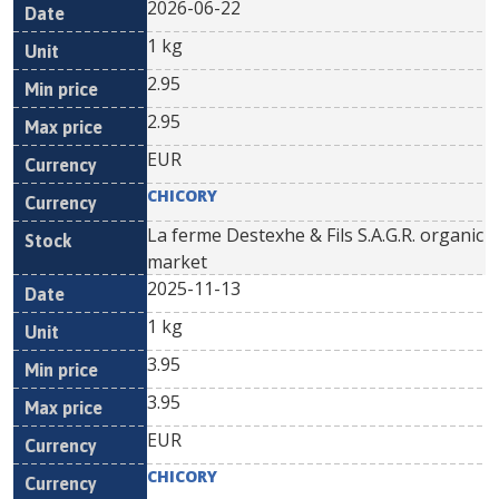
2026-06-22
1 kg
2.95
2.95
EUR
CHICORY
La ferme Destexhe & Fils S.A.G.R. organic
market
2025-11-13
1 kg
3.95
3.95
EUR
CHICORY