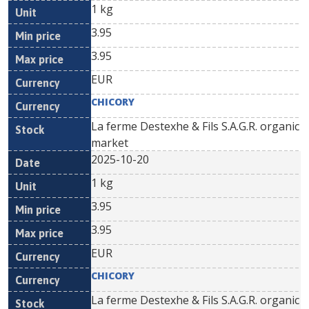
1 kg
3.95
3.95
EUR
CHICORY
La ferme Destexhe & Fils S.A.G.R. organic
market
2025-10-20
1 kg
3.95
3.95
EUR
CHICORY
La ferme Destexhe & Fils S.A.G.R. organic