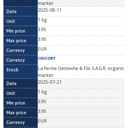
market
2025-08-11
1 kg
3.95
3.95
EUR
CHICORY
La ferme Destexhe & Fils S.A.G.R. organic
market
2025-07-21
1 kg
3.95
3.95
EUR