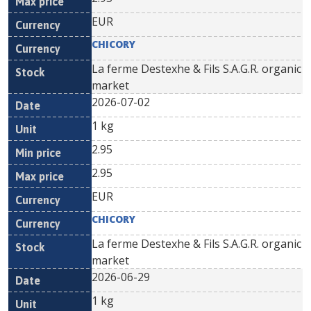
EUR
CHICORY
La ferme Destexhe & Fils S.A.G.R. organic
market
2026-07-02
1 kg
2.95
2.95
EUR
CHICORY
La ferme Destexhe & Fils S.A.G.R. organic
market
2026-06-29
1 kg