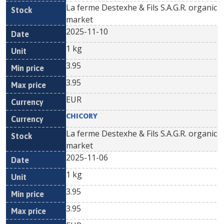
La ferme Destexhe & Fils S.A.G.R. organic
market
2025-11-10
1 kg
3.95
3.95
EUR
CHICORY
La ferme Destexhe & Fils S.A.G.R. organic
market
2025-11-06
1 kg
3.95
3.95