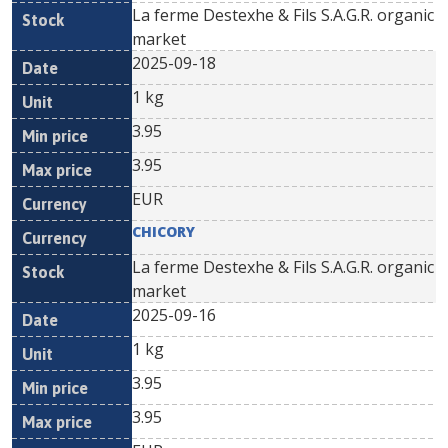
La ferme Destexhe & Fils S.A.G.R. organic
market
2025-09-18
1 kg
3.95
3.95
EUR
CHICORY
La ferme Destexhe & Fils S.A.G.R. organic
market
2025-09-16
1 kg
3.95
3.95