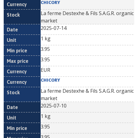
CHICORY
La ferme Destexhe & Fils S.A.G.R. organic
market
2025-07-14
1 kg
3.95
3.95
EUR
CHICORY
La ferme Destexhe & Fils S.A.G.R. organic
market
2025-07-10
1 kg
3.95
3.95