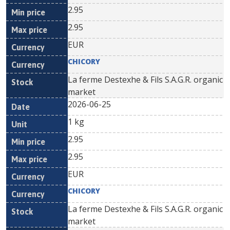
2.95
2.95
EUR
CHICORY
La ferme Destexhe & Fils S.A.G.R. organic
market
2026-06-25
1 kg
2.95
2.95
EUR
CHICORY
La ferme Destexhe & Fils S.A.G.R. organic
market