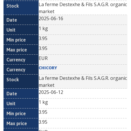
La ferme Destexhe & Fils S.A.G.R. organic
market
2025-06-16
1 kg
3.95
3.95
EUR
CHICORY
La ferme Destexhe & Fils S.A.G.R. organic
market
2025-06-12
1 kg
3.95
3.95