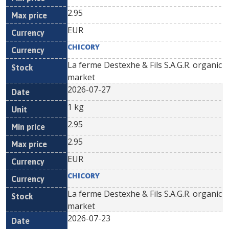
2.95
EUR
CHICORY
La ferme Destexhe & Fils S.A.G.R. organic
market
2026-07-27
1 kg
2.95
2.95
EUR
CHICORY
La ferme Destexhe & Fils S.A.G.R. organic
market
2026-07-23