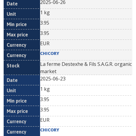
2025-06-26
1 kg
3.95
3.95
EUR
CHICORY
La ferme Destexhe & Fils S.A.G.R. organic
market
2025-06-23
1 kg
3.95
3.95
EUR
CHICORY