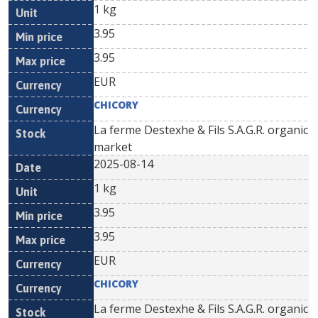
1 kg
3.95
3.95
EUR
CHICORY
La ferme Destexhe & Fils S.A.G.R. organic
market
2025-08-14
1 kg
3.95
3.95
EUR
CHICORY
La ferme Destexhe & Fils S.A.G.R. organic