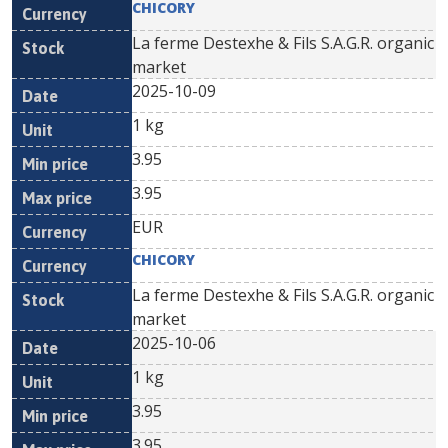
CHICORY
La ferme Destexhe & Fils S.A.G.R. organic
market
2025-10-09
1 kg
3.95
3.95
EUR
CHICORY
La ferme Destexhe & Fils S.A.G.R. organic
market
2025-10-06
1 kg
3.95
3.95