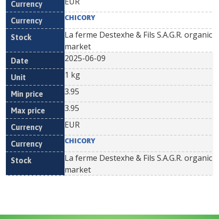
EUR
CHICORY
La ferme Destexhe & Fils S.A.G.R. organic
market
2025-06-09
1 kg
3.95
3.95
EUR
CHICORY
La ferme Destexhe & Fils S.A.G.R. organic
market