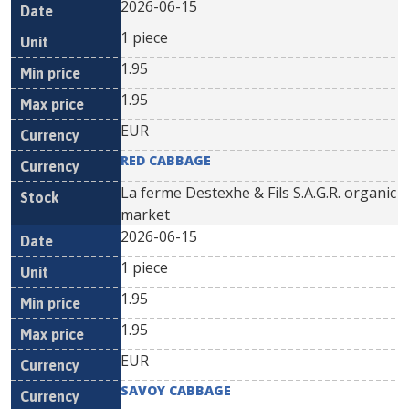
2026-06-15
1 piece
1.95
1.95
EUR
RED CABBAGE
La ferme Destexhe & Fils S.A.G.R. organic
market
2026-06-15
1 piece
1.95
1.95
EUR
SAVOY CABBAGE