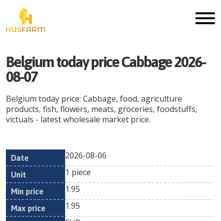
Belgium today price Cabbage 2026-
08-07
Belgium today price: Cabbage, food, agriculture
products, fish, flowers, meats, groceries, foodstuffs,
victuals - latest wholesale market price.
2026-08-06
Min
Max
Date
Unit
Currency
1 piece
price
price
1.95
1.95