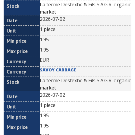
La ferme Destexhe & Fils S.A.G.R. organic
market
2026-07-02
1 piece
1.95
1.95
EUR
SAVOY CABBAGE
La ferme Destexhe & Fils S.A.G.R. organic
market
2026-07-02
1 piece
1.95
1.95