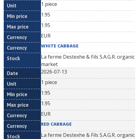
1 piece
1.95
1.95
EUR
WHITE CABBAGE
La ferme Destexhe & Fils S.A.G.R. organic
market
2026-07-13
1 piece
1.95
1.95
EUR
RED CABBAGE
La ferme Destexhe & Fils S.A.G.R. organic