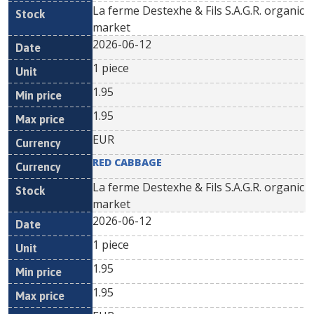
La ferme Destexhe & Fils S.A.G.R. organic
market
2026-06-12
1 piece
1.95
1.95
EUR
RED CABBAGE
La ferme Destexhe & Fils S.A.G.R. organic
market
2026-06-12
1 piece
1.95
1.95