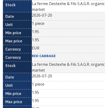
La ferme Destexhe & Fils S.A.G.R. organic
market
2026-07-20
1 piece
1.95
1.95
EUR
RED CABBAGE
La ferme Destexhe & Fils S.A.G.R. organic
market
2026-07-20
1 piece
1.95
1.95