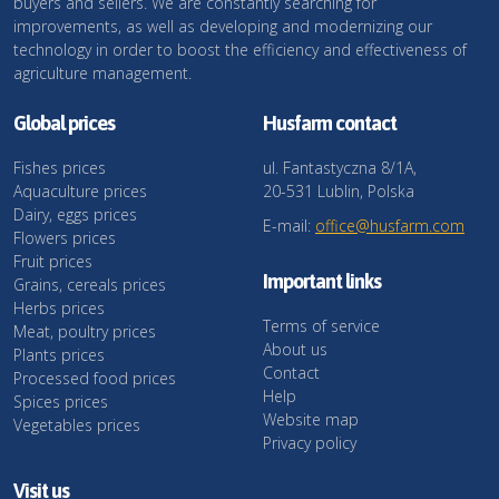
buyers and sellers. We are constantly searching for
improvements, as well as developing and modernizing our
technology in order to boost the efficiency and effectiveness of
agriculture management.
Global prices
Husfarm contact
Fishes prices
ul. Fantastyczna 8/1A,
Aquaculture prices
20-531 Lublin, Polska
Dairy, eggs prices
E-mail:
office@husfarm.com
Flowers prices
Fruit prices
Important links
Grains, cereals prices
Herbs prices
Terms of service
Meat, poultry prices
About us
Plants prices
Contact
Processed food prices
Help
Spices prices
Website map
Vegetables prices
Privacy policy
Visit us