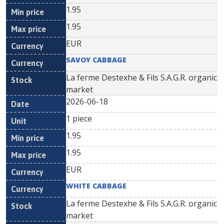
1.95
1.95
EUR
SAVOY CABBAGE
La ferme Destexhe & Fils S.A.G.R. organic
market
2026-06-18
1 piece
1.95
1.95
EUR
WHITE CABBAGE
La ferme Destexhe & Fils S.A.G.R. organic
market