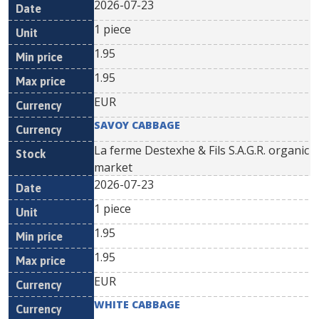
2026-07-23
1 piece
1.95
1.95
EUR
SAVOY CABBAGE
La ferme Destexhe & Fils S.A.G.R. organic
market
2026-07-23
1 piece
1.95
1.95
EUR
WHITE CABBAGE