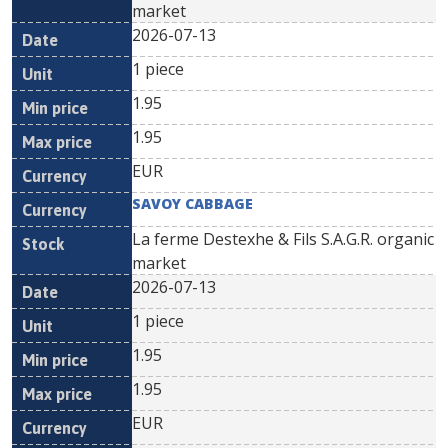
market
2026-07-13
1 piece
1.95
1.95
EUR
SAVOY CABBAGE
La ferme Destexhe & Fils S.A.G.R. organic
market
2026-07-13
1 piece
1.95
1.95
EUR