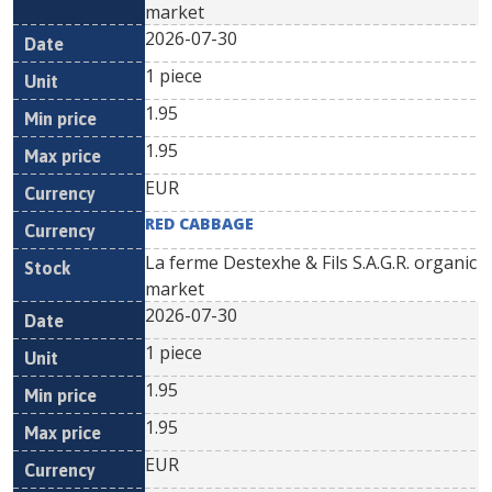
market
2026-07-30
1 piece
1.95
1.95
EUR
RED CABBAGE
La ferme Destexhe & Fils S.A.G.R. organic
market
2026-07-30
1 piece
1.95
1.95
EUR