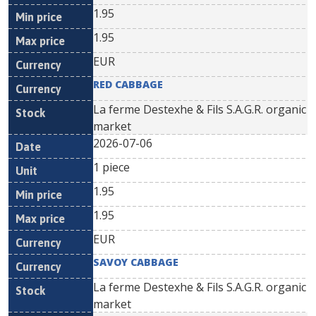
1.95
1.95
EUR
RED CABBAGE
La ferme Destexhe & Fils S.A.G.R. organic
market
2026-07-06
1 piece
1.95
1.95
EUR
SAVOY CABBAGE
La ferme Destexhe & Fils S.A.G.R. organic
market