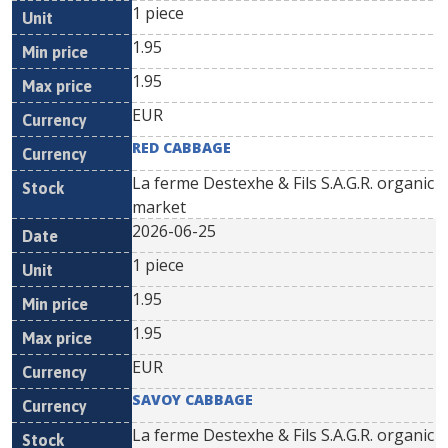
1 piece
1.95
1.95
EUR
RED CABBAGE
La ferme Destexhe & Fils S.A.G.R. organic
market
2026-06-25
1 piece
1.95
1.95
EUR
SAVOY CABBAGE
La ferme Destexhe & Fils S.A.G.R. organic