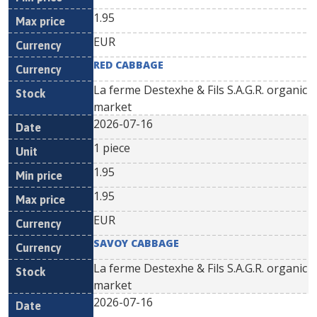
1.95
EUR
RED CABBAGE
La ferme Destexhe & Fils S.A.G.R. organic
market
2026-07-16
1 piece
1.95
1.95
EUR
SAVOY CABBAGE
La ferme Destexhe & Fils S.A.G.R. organic
market
2026-07-16