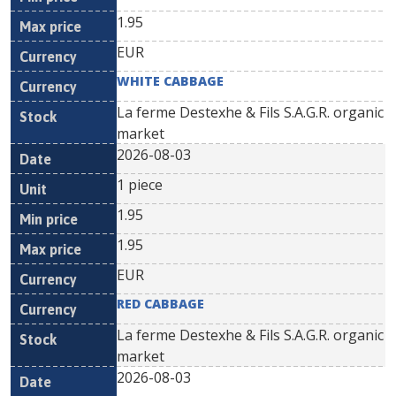
1.95
EUR
WHITE CABBAGE
La ferme Destexhe & Fils S.A.G.R. organic
market
2026-08-03
1 piece
1.95
1.95
EUR
RED CABBAGE
La ferme Destexhe & Fils S.A.G.R. organic
market
2026-08-03