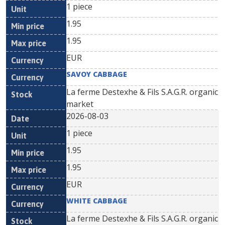
1 piece
1.95
1.95
EUR
SAVOY CABBAGE
La ferme Destexhe & Fils S.A.G.R. organic
market
2026-08-03
1 piece
1.95
1.95
EUR
WHITE CABBAGE
La ferme Destexhe & Fils S.A.G.R. organic