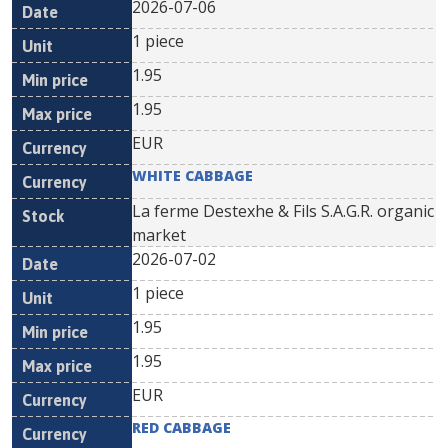
2026-07-06
1 piece
1.95
1.95
EUR
WHITE CABBAGE
La ferme Destexhe & Fils S.A.G.R. organic
market
2026-07-02
1 piece
1.95
1.95
EUR
RED CABBAGE