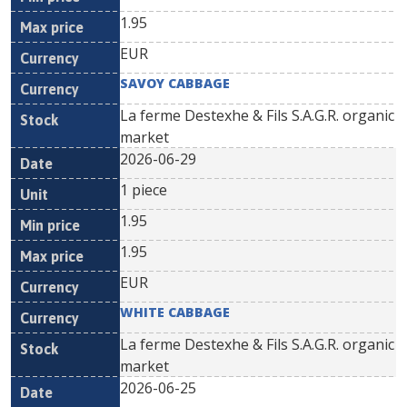
1.95
EUR
SAVOY CABBAGE
La ferme Destexhe & Fils S.A.G.R. organic
market
2026-06-29
1 piece
1.95
1.95
EUR
WHITE CABBAGE
La ferme Destexhe & Fils S.A.G.R. organic
market
2026-06-25