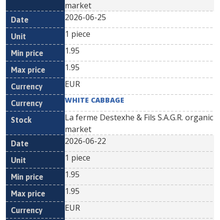
market
2026-06-25
1 piece
1.95
1.95
EUR
WHITE CABBAGE
La ferme Destexhe & Fils S.A.G.R. organic
market
2026-06-22
1 piece
1.95
1.95
EUR