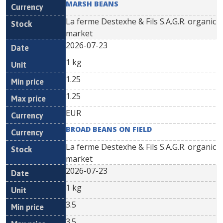
MARSH BEANS
La ferme Destexhe & Fils S.A.G.R. organic
market
2026-07-23
1 kg
1.25
1.25
EUR
BROAD BEANS ON FIELD
La ferme Destexhe & Fils S.A.G.R. organic
market
2026-07-23
1 kg
3.5
3.5