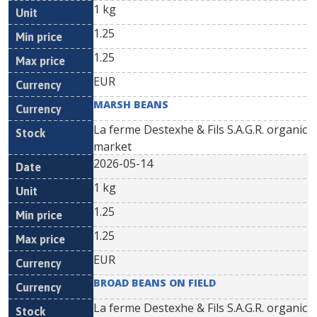
1 kg
1.25
1.25
EUR
MARSH BEANS
La ferme Destexhe & Fils S.A.G.R. organic
market
2026-05-14
1 kg
1.25
1.25
EUR
BROAD BEANS ON FIELD
La ferme Destexhe & Fils S.A.G.R. organic