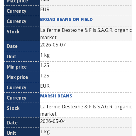
EUR
BROAD BEANS ON FIELD
La ferme Destexhe & Fils S.A.G.R. organic
market
2026-05-07
1 kg
1.25
1.25
EUR
MARSH BEANS
La ferme Destexhe & Fils S.A.G.R. organic
market
2026-05-04
1 kg