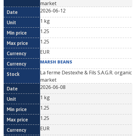
market
2026-06-12
1 kg
1.25
1.25
EUR
MARSH BEANS
La ferme Destexhe & Fils S.A.G.R. organic
market
2026-06-08
1 kg
1.25
1.25
EUR