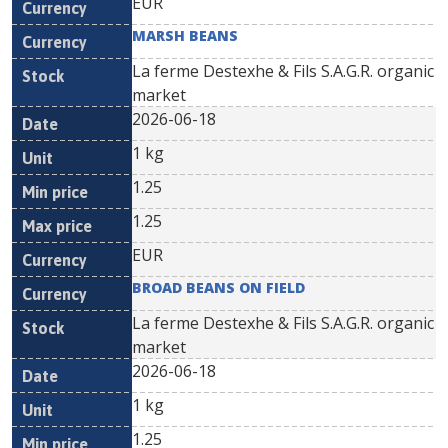
EUR
MARSH BEANS
La ferme Destexhe & Fils S.A.G.R. organic
market
2026-06-18
1 kg
1.25
1.25
EUR
BROAD BEANS ON FIELD
La ferme Destexhe & Fils S.A.G.R. organic
market
2026-06-18
1 kg
1.25