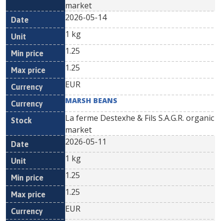
market
2026-05-14
1 kg
1.25
1.25
EUR
MARSH BEANS
La ferme Destexhe & Fils S.A.G.R. organic
market
2026-05-11
1 kg
1.25
1.25
EUR