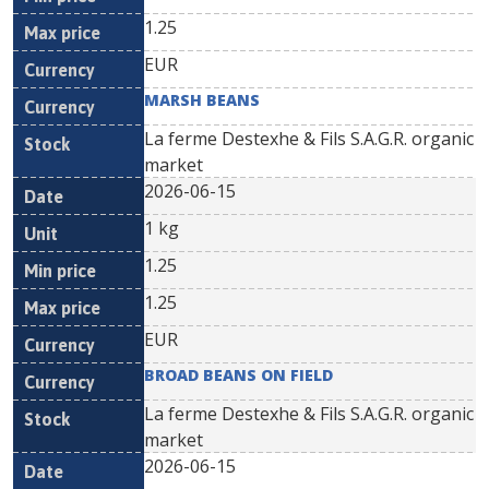
1.25
EUR
MARSH BEANS
La ferme Destexhe & Fils S.A.G.R. organic
market
2026-06-15
1 kg
1.25
1.25
EUR
BROAD BEANS ON FIELD
La ferme Destexhe & Fils S.A.G.R. organic
market
2026-06-15