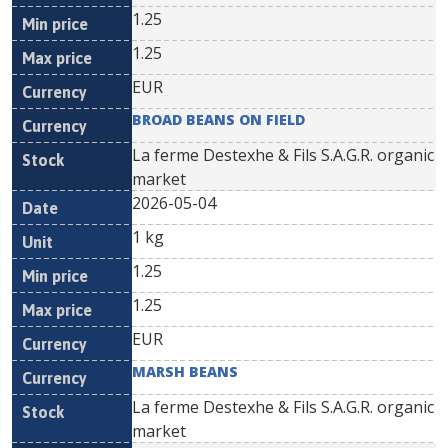
1.25
1.25
EUR
BROAD BEANS ON FIELD
La ferme Destexhe & Fils S.A.G.R. organic
market
2026-05-04
1 kg
1.25
1.25
EUR
MARSH BEANS
La ferme Destexhe & Fils S.A.G.R. organic
market