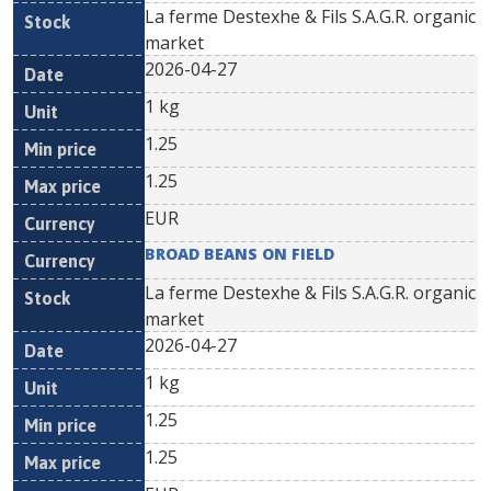
La ferme Destexhe & Fils S.A.G.R. organic
market
2026-04-27
1 kg
1.25
1.25
EUR
BROAD BEANS ON FIELD
La ferme Destexhe & Fils S.A.G.R. organic
market
2026-04-27
1 kg
1.25
1.25