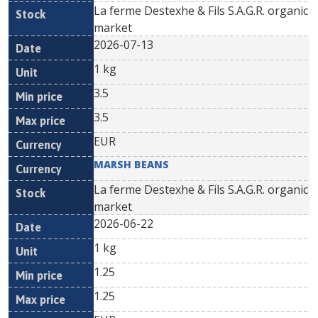
La ferme Destexhe & Fils S.A.G.R. organic
market
2026-07-13
1 kg
3.5
3.5
EUR
MARSH BEANS
La ferme Destexhe & Fils S.A.G.R. organic
market
2026-06-22
1 kg
1.25
1.25