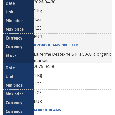
2026-04-30
1 kg
1.25
1.25
EUR
BROAD BEANS ON FIELD
La ferme Destexhe & Fils S.A.G.R. organic
market
2026-04-30
1 kg
1.25
1.25
EUR
MARSH BEANS