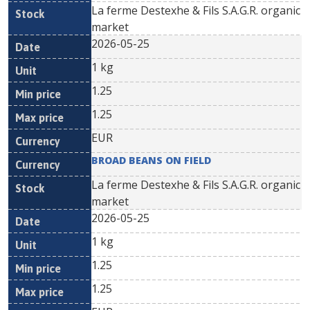
La ferme Destexhe & Fils S.A.G.R. organic
market
2026-05-25
1 kg
1.25
1.25
EUR
BROAD BEANS ON FIELD
La ferme Destexhe & Fils S.A.G.R. organic
market
2026-05-25
1 kg
1.25
1.25