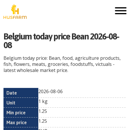
Belgium today price Bean 2026-08-
08
Belgium today price: Bean, food, agriculture products,
fish, flowers, meats, groceries, foodstuffs, victuals -
latest wholesale market price.
2026-08-06
Min
Max
Date
Unit
Currency
1 kg
price
price
1.25
1.25