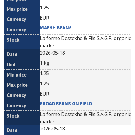
1.25
EUR
MARSH BEANS
La ferme Destexhe & Fils S.A.G.R. organic
market
2026-05-18
1 kg
1.25
1.25
EUR
BROAD BEANS ON FIELD
La ferme Destexhe & Fils S.A.G.R. organic
market
2026-05-18