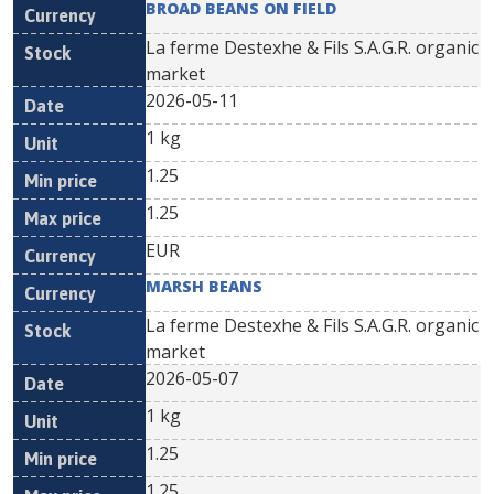
BROAD BEANS ON FIELD
La ferme Destexhe & Fils S.A.G.R. organic
market
2026-05-11
1 kg
1.25
1.25
EUR
MARSH BEANS
La ferme Destexhe & Fils S.A.G.R. organic
market
2026-05-07
1 kg
1.25
1.25