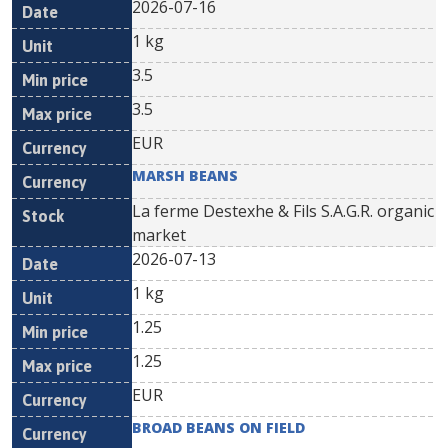
2026-07-16
1 kg
3.5
3.5
EUR
MARSH BEANS
La ferme Destexhe & Fils S.A.G.R. organic
market
2026-07-13
1 kg
1.25
1.25
EUR
BROAD BEANS ON FIELD