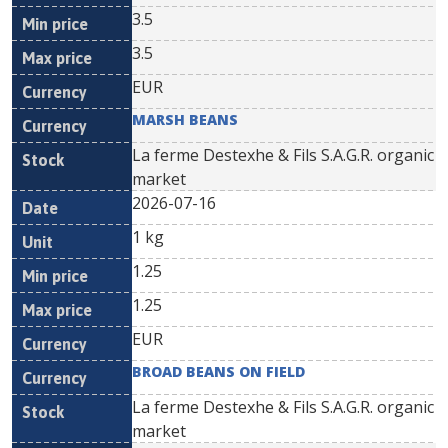
3.5
3.5
EUR
MARSH BEANS
La ferme Destexhe & Fils S.A.G.R. organic
market
2026-07-16
1 kg
1.25
1.25
EUR
BROAD BEANS ON FIELD
La ferme Destexhe & Fils S.A.G.R. organic
market