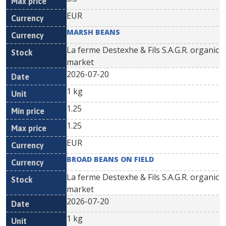
EUR
MARSH BEANS
La ferme Destexhe & Fils S.A.G.R. organic
market
2026-07-20
1 kg
1.25
1.25
EUR
BROAD BEANS ON FIELD
La ferme Destexhe & Fils S.A.G.R. organic
market
2026-07-20
1 kg