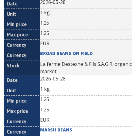
2026-05-28
1 kg
1.25
1.25
EUR
BROAD BEANS ON FIELD
La ferme Destexhe & Fils S.A.G.R. organic
market
2026-05-28
1 kg
1.25
1.25
EUR
MARSH BEANS