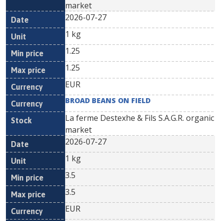
market
2026-07-27
1 kg
1.25
1.25
EUR
BROAD BEANS ON FIELD
La ferme Destexhe & Fils S.A.G.R. organic
market
2026-07-27
1 kg
3.5
3.5
EUR