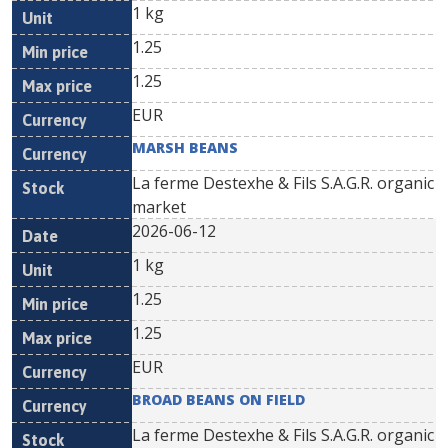
1 kg
1.25
1.25
EUR
MARSH BEANS
La ferme Destexhe & Fils S.A.G.R. organic
market
2026-06-12
1 kg
1.25
1.25
EUR
BROAD BEANS ON FIELD
La ferme Destexhe & Fils S.A.G.R. organic