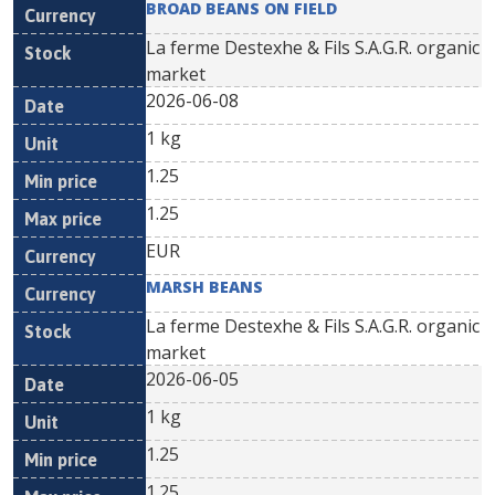
BROAD BEANS ON FIELD
La ferme Destexhe & Fils S.A.G.R. organic
market
2026-06-08
1 kg
1.25
1.25
EUR
MARSH BEANS
La ferme Destexhe & Fils S.A.G.R. organic
market
2026-06-05
1 kg
1.25
1.25