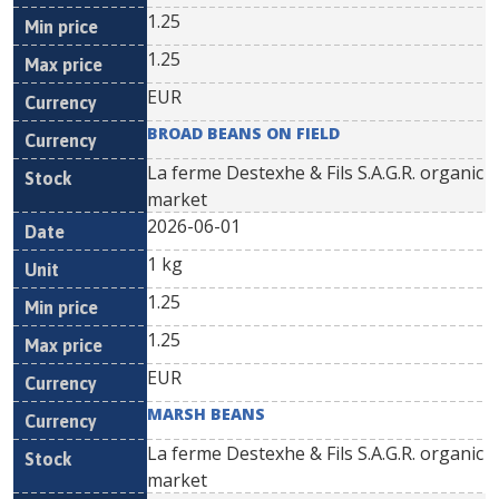
1.25
1.25
EUR
BROAD BEANS ON FIELD
La ferme Destexhe & Fils S.A.G.R. organic
market
2026-06-01
1 kg
1.25
1.25
EUR
MARSH BEANS
La ferme Destexhe & Fils S.A.G.R. organic
market