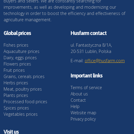
buyers and sellers. We are constantly searching for
improvements, as well as developing and modernizing our
technology in order to boost the efficiency and effectiveness of
agriculture management.
Global prices
Husfarm contact
Fishes prices
ul. Fantastyczna 8/1A,
Aquaculture prices
20-531 Lublin, Polska
Dairy, eggs prices
E-mail:
office@husfarm.com
Flowers prices
Fruit prices
Important links
Grains, cereals prices
Herbs prices
Terms of service
Meat, poultry prices
About us
Plants prices
Contact
Processed food prices
Help
Spices prices
Website map
Vegetables prices
Privacy policy
Visit us