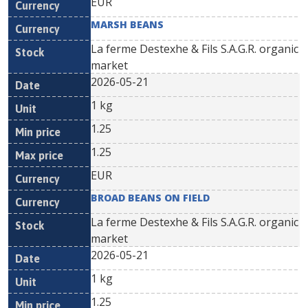
EUR
MARSH BEANS
La ferme Destexhe & Fils S.A.G.R. organic
market
2026-05-21
1 kg
1.25
1.25
EUR
BROAD BEANS ON FIELD
La ferme Destexhe & Fils S.A.G.R. organic
market
2026-05-21
1 kg
1.25