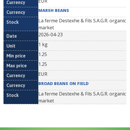
EUR
MARSH BEANS
La ferme Destexhe & Fils S.A.G.R. organic
market
2026-04-23
1 kg
1.25
1.25
EUR
BROAD BEANS ON FIELD
La ferme Destexhe & Fils S.A.G.R. organic
market