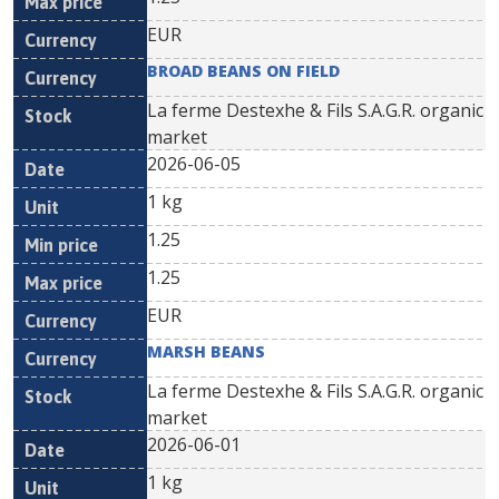
EUR
BROAD BEANS ON FIELD
La ferme Destexhe & Fils S.A.G.R. organic
market
2026-06-05
1 kg
1.25
1.25
EUR
MARSH BEANS
La ferme Destexhe & Fils S.A.G.R. organic
market
2026-06-01
1 kg