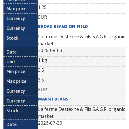
1.25
EUR
BROAD BEANS ON FIELD
La ferme Destexhe & Fils S.A.G.R. organic
market
2026-08-03
1 kg
3.5
3.5
EUR
MARSH BEANS
La ferme Destexhe & Fils S.A.G.R. organic
market
2026-07-30