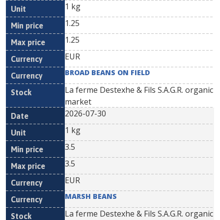
1 kg
1.25
1.25
EUR
BROAD BEANS ON FIELD
La ferme Destexhe & Fils S.A.G.R. organic
market
2026-07-30
1 kg
3.5
3.5
EUR
MARSH BEANS
La ferme Destexhe & Fils S.A.G.R. organic