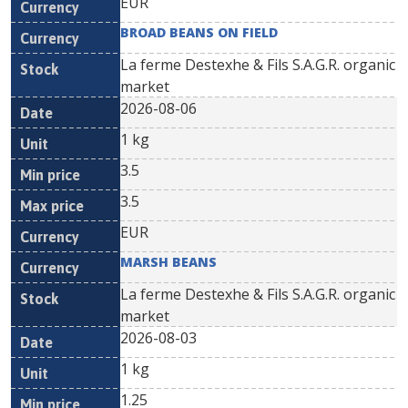
EUR
BROAD BEANS ON FIELD
La ferme Destexhe & Fils S.A.G.R. organic
market
2026-08-06
1 kg
3.5
3.5
EUR
MARSH BEANS
La ferme Destexhe & Fils S.A.G.R. organic
market
2026-08-03
1 kg
1.25