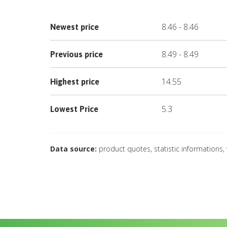
8.46
-
8.46
Newest price
8.49
-
8.49
Previous price
14.55
Highest price
5.3
Lowest Price
Data source:
product quotes, statistic informations,