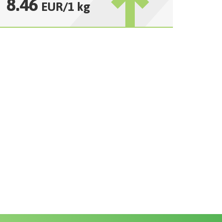
8.46
EUR
/
1 kg