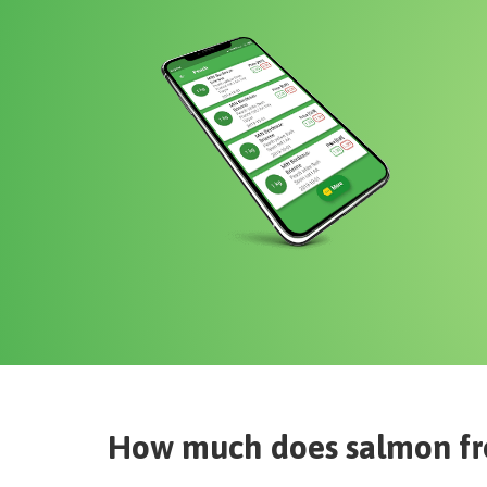
How much does
salmon fr