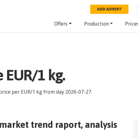
ADD ADVERT
Offers
Production
Price
e EUR/1 kg.
price per
EUR
/
1 kg
from day
2026-07-27
.
market trend raport, analysis