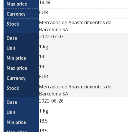
18.48
EUR
Mercados de Abastecimientos de
Barcelona SA
2022-07-03
1 kg
19
19
EUR
Mercados de Abastecimientos de
Barcelona SA
2022-06-26
1 kg
18.5
18.5