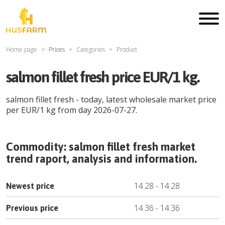
Home page
Prices
Categories
Product
salmon fillet fresh price EUR/1 kg.
salmon fillet fresh
- today, latest wholesale market price
per
EUR
/
1 kg
from day
2026-07-27
.
Commodity:
salmon fillet fresh
market
trend raport, analysis and information.
14.28
-
14.28
Newest price
14.36
-
14.36
Previous price