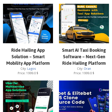
Ride Hailing App
Smart AI Taxi Booking
Solution – Smart
Software – Next-Gen
Mobility App Platform
Ride Hailing Platform
City:
Lagos
City:
Oran
Price:
1999.0
$
Price:
1999.0
$