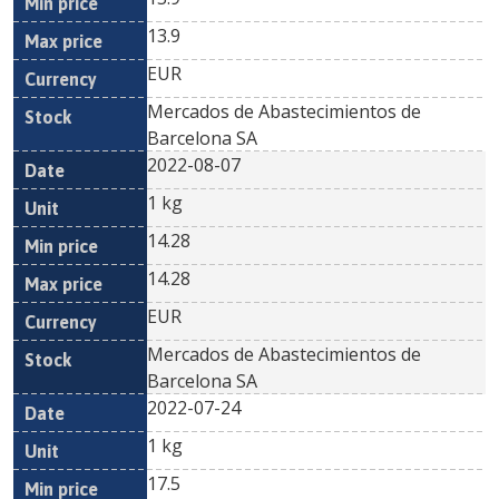
13.9
EUR
Mercados de Abastecimientos de
Barcelona SA
2022-08-07
1 kg
14.28
14.28
EUR
Mercados de Abastecimientos de
Barcelona SA
2022-07-24
1 kg
17.5