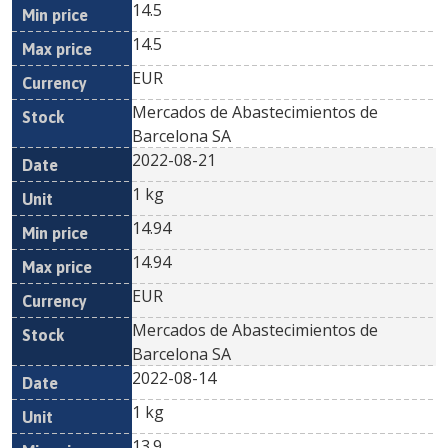
14.5
14.5
EUR
Mercados de Abastecimientos de
Barcelona SA
2022-08-21
1 kg
14.94
14.94
EUR
Mercados de Abastecimientos de
Barcelona SA
2022-08-14
1 kg
13.9