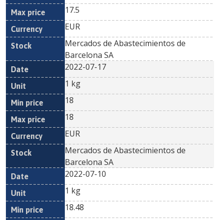
17.5
EUR
Mercados de Abastecimientos de
Barcelona SA
2022-07-17
1 kg
18
18
EUR
Mercados de Abastecimientos de
Barcelona SA
2022-07-10
1 kg
18.48