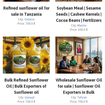
Refined sunflower oil for
Soybean Meal | Sesame
sale in Tanzania
Seeds | Cashew Kernels |
City:
Ontario
Cocoa Beans | Fertilizers
Price:
700.0
$
City:
Marino
Price:
500.0
$
Bulk Refined Sunflower
Wholesale Sunflower Oil
Oil | Bulk Exporters of
for sale | Sunflower Oil
Sunflower oil
Exporters in Bulk
City:
Günəşli
City:
Tehran
Price:
700.0
$
Price:
700.0
$