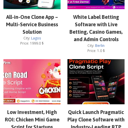
All-in-One Clone App –
White Label Betting
Multi-Service Business
Software with Live
Solution
Betting, Casino Games,
City:
Lagos
and Admin Controls
Price:
1999.0
$
City:
Berlin
Price:
1.0
$
Low Investment, High
Quick Launch Pragmatic
ROI: Chicken Mini Game
Play Clone Software with
Script for Startups
Industry-Leading RTP