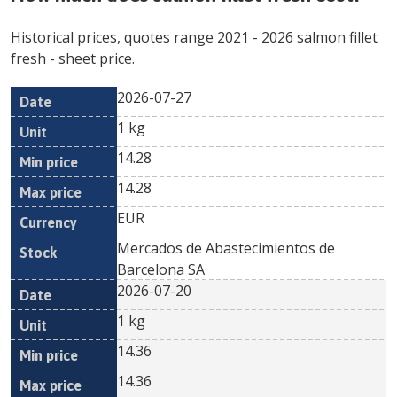
Historical prices, quotes range
2021
-
2026
salmon fillet
fresh
- sheet price.
2026-07-27
Min
Max
Date
Unit
Currency
1 kg
price
price
14.28
14.28
EUR
Mercados de Abastecimientos de
Barcelona SA
2026-07-20
1 kg
14.36
14.36