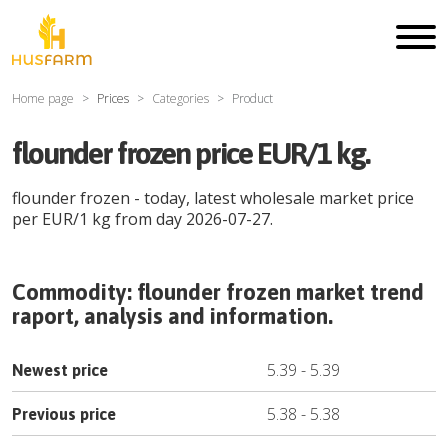
Home page
Prices
Categories
Product
flounder frozen price EUR/1 kg.
flounder frozen
- today, latest wholesale market price
per
EUR
/
1 kg
from day
2026-07-27
.
Commodity:
flounder frozen
market trend
raport, analysis and information.
5.39
-
5.39
Newest price
5.38
-
5.38
Previous price