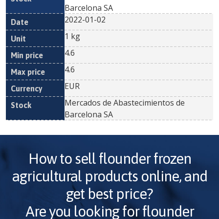
Barcelona SA
2022-01-02
1 kg
4.6
4.6
EUR
Mercados de Abastecimientos de
Barcelona SA
How to sell
flounder frozen
agricultural products online, and
get best price?
Are you looking for
flounder