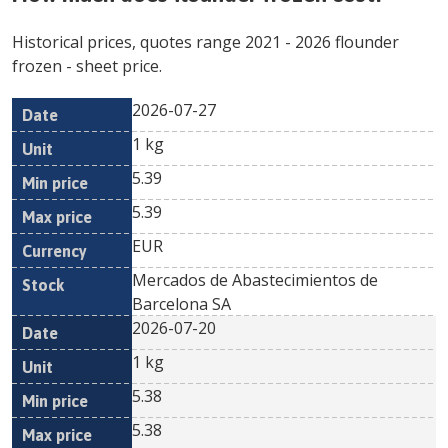
Historical prices, quotes range
2021
-
2026
flounder
frozen
- sheet price.
2026-07-27
Min
Max
Date
Unit
Currency
1 kg
price
price
5.39
5.39
EUR
Mercados de Abastecimientos de
Barcelona SA
2026-07-20
1 kg
5.38
5.38