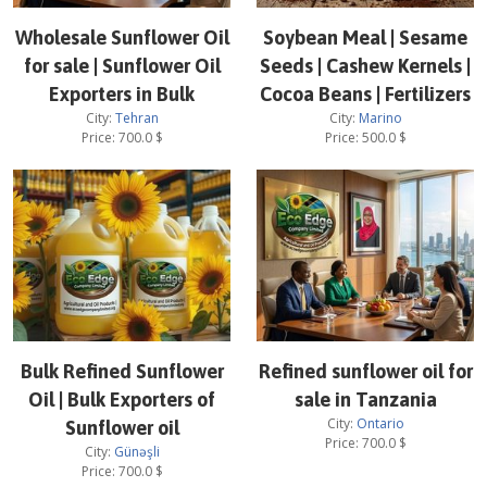
Wholesale Sunflower Oil
Soybean Meal | Sesame
for sale | Sunflower Oil
Seeds | Cashew Kernels |
Exporters in Bulk
Cocoa Beans | Fertilizers
City:
Tehran
City:
Marino
Price:
700.0
$
Price:
500.0
$
Bulk Refined Sunflower
Refined sunflower oil for
Oil | Bulk Exporters of
sale in Tanzania
City:
Ontario
Sunflower oil
Price:
700.0
$
City:
Günəşli
Price:
700.0
$