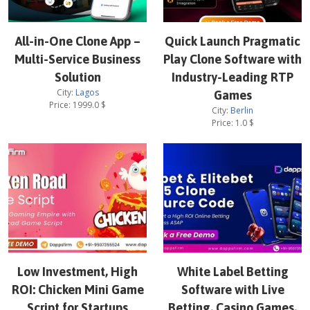
All-in-One Clone App –
Quick Launch Pragmatic
Multi-Service Business
Play Clone Software with
Solution
Industry-Leading RTP
City:
Lagos
Games
Price:
1999.0
$
City:
Berlin
Price:
1.0
$
Low Investment, High
White Label Betting
ROI: Chicken Mini Game
Software with Live
Script for Startups
Betting, Casino Games,