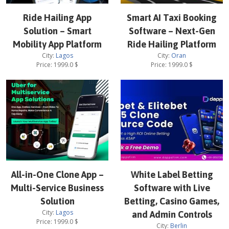
Ride Hailing App
Smart AI Taxi Booking
Solution – Smart
Software – Next-Gen
Mobility App Platform
Ride Hailing Platform
City:
Lagos
City:
Oran
Price:
1999.0
$
Price:
1999.0
$
All-in-One Clone App –
White Label Betting
Multi-Service Business
Software with Live
Solution
Betting, Casino Games,
City:
Lagos
and Admin Controls
Price:
1999.0
$
City:
Berlin