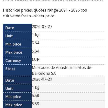
Historical prices, quotes range
2021
-
2026
cod
cultivated fresh
- sheet price.
2026-07-27
Min
Max
Date
Unit
Currency
1 kg
price
price
5.64
5.64
EUR
Mercados de Abastecimientos de
Barcelona SA
2026-07-20
1 kg
5.58
5.58