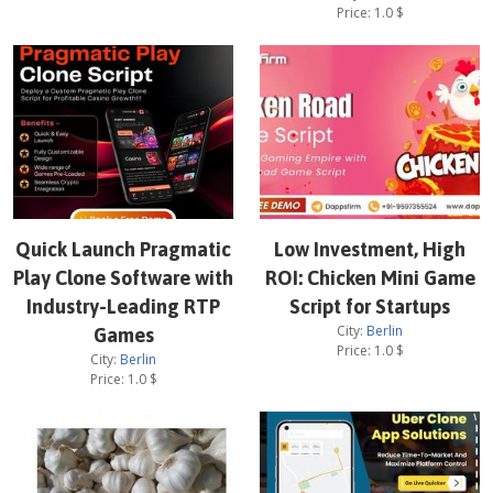
Price:
1.0
$
Quick Launch Pragmatic
Low Investment, High
Play Clone Software with
ROI: Chicken Mini Game
Industry-Leading RTP
Script for Startups
City:
Berlin
Games
Price:
1.0
$
City:
Berlin
Price:
1.0
$