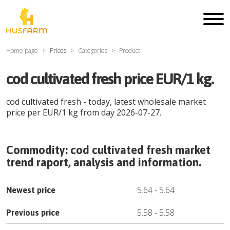
Home page
Prices
Categories
Product
cod cultivated fresh price EUR/1 kg.
cod cultivated fresh
- today, latest wholesale market
price per
EUR
/
1 kg
from day
2026-07-27
.
Commodity:
cod cultivated fresh
market
trend raport, analysis and information.
5.64
-
5.64
Newest price
5.58
-
5.58
Previous price