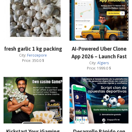
fresh garlic 1 kg packing
AI-Powered Uber Clone
City:
Ferozepore
App 2026 – Launch Fast
Price:
350.0
$
City:
Algiers
Price:
1999.0
$
Kickstart Your iGaming
Desarrollo Rápido con