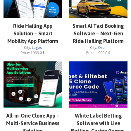
Ride Hailing App
Smart AI Taxi Booking
Solution – Smart
Software – Next-Gen
Mobility App Platform
Ride Hailing Platform
City:
Lagos
City:
Oran
Price:
1999.0
$
Price:
1999.0
$
All-in-One Clone App –
White Label Betting
Multi-Service Business
Software with Live
Solution
Betting, Casino Games,