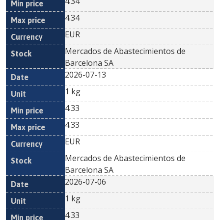
4.34
4.34
EUR
Mercados de Abastecimientos de
Barcelona SA
2026-07-13
1 kg
4.33
4.33
EUR
Mercados de Abastecimientos de
Barcelona SA
2026-07-06
1 kg
4.33