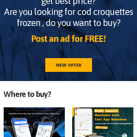
get best price?
Are you looking for
cod croquettes
frozen
, do you want to buy?
Post an ad for FREE!
NEW OFFER
Where to buy?