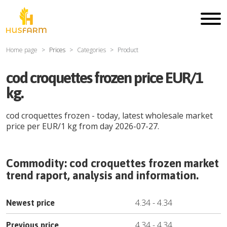
Home page
Prices
Categories
Product
cod croquettes frozen price EUR/1
kg.
cod croquettes frozen
- today, latest wholesale market
price per
EUR
/
1 kg
from day
2026-07-27
.
Commodity:
cod croquettes frozen
market
trend raport, analysis and information.
4.34
-
4.34
Newest price
4.34
-
4.34
Previous price