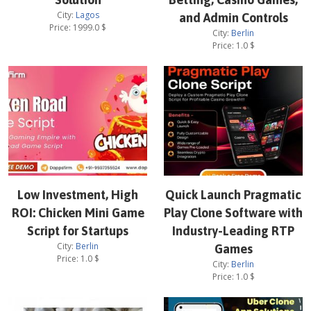
City:
Lagos
and Admin Controls
Price:
1999.0
$
City:
Berlin
Price:
1.0
$
Low Investment, High
Quick Launch Pragmatic
ROI: Chicken Mini Game
Play Clone Software with
Script for Startups
Industry-Leading RTP
City:
Berlin
Games
Price:
1.0
$
City:
Berlin
Price:
1.0
$