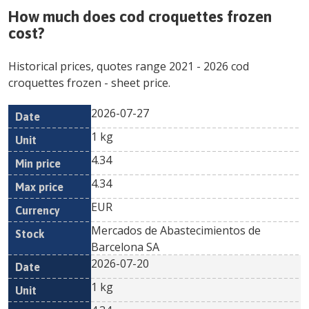
How much does
cod croquettes frozen
cost?
Historical prices, quotes range
2021
-
2026
cod
croquettes frozen
- sheet price.
2026-07-27
Min
Max
Date
Unit
Currency
1 kg
price
price
4.34
4.34
EUR
Mercados de Abastecimientos de
Barcelona SA
2026-07-20
1 kg