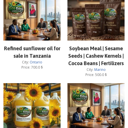
Refined sunflower oil for
Soybean Meal | Sesame
sale in Tanzania
Seeds | Cashew Kernels |
City:
Ontario
Cocoa Beans | Fertilizers
Price:
700.0
$
City:
Marino
Price:
500.0
$