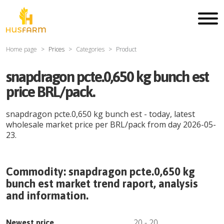
Home page
Prices
Categories
Product
snapdragon pcte.0,650 kg bunch est
price BRL/pack.
snapdragon pcte.0,650 kg bunch est
- today, latest
wholesale market price per
BRL
/
pack
from day
2026-05-
23
.
Commodity:
snapdragon pcte.0,650 kg
bunch est
market trend raport, analysis
and information.
20
-
20
Newest price