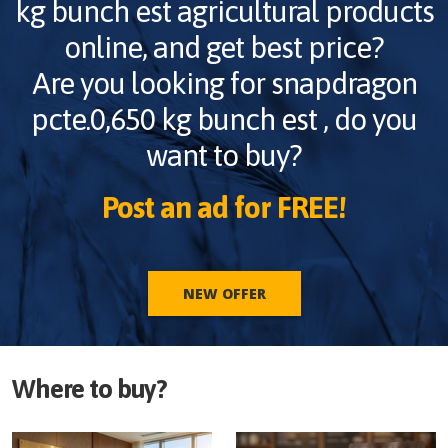
kg bunch est
agricultural products
online, and get best price?
Are you looking for
snapdragon
pcte.0,650 kg bunch est
, do you
want to buy?
Post an ad for FREE!
NEW OFFER
Where to buy?