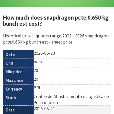
How much does
snapdragon pcte.0,650 kg
bunch est
cost?
Historical prices, quotes range
2022
-
2026
snapdragon
pcte.0,650 kg bunch est
- sheet price.
2026-05-23
Min
Max
Date
Unit
Currency
pack
price
price
20
20
BRL
Centro de Abastecimento e Logística de
Pernambuco
2026-05-21