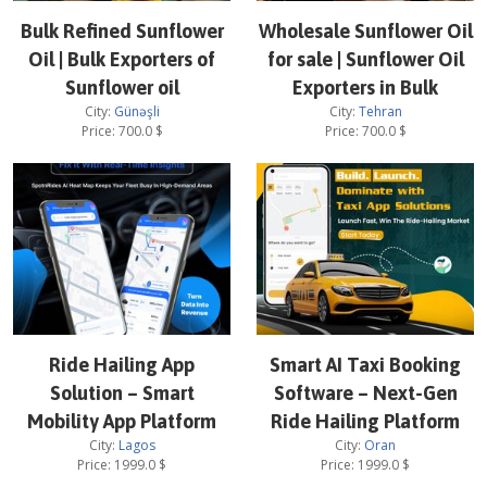
Bulk Refined Sunflower
Wholesale Sunflower Oil
Oil | Bulk Exporters of
for sale | Sunflower Oil
Sunflower oil
Exporters in Bulk
City:
Günəşli
City:
Tehran
Price:
700.0
$
Price:
700.0
$
Ride Hailing App
Smart AI Taxi Booking
Solution – Smart
Software – Next-Gen
Mobility App Platform
Ride Hailing Platform
City:
Lagos
City:
Oran
Price:
1999.0
$
Price:
1999.0
$