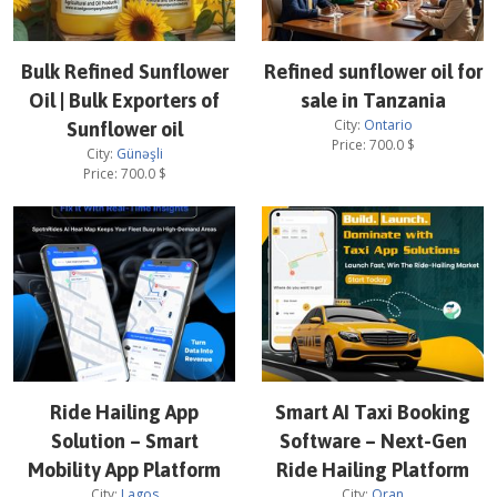
Bulk Refined Sunflower
Refined sunflower oil for
Oil | Bulk Exporters of
sale in Tanzania
City:
Ontario
Sunflower oil
Price:
700.0
$
City:
Günəşli
Price:
700.0
$
Ride Hailing App
Smart AI Taxi Booking
Solution – Smart
Software – Next-Gen
Mobility App Platform
Ride Hailing Platform
City:
Lagos
City:
Oran