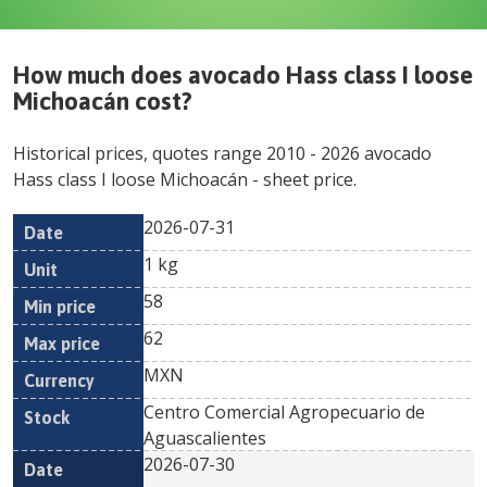
How much does
avocado Hass class I loose
Michoacán
cost?
Historical prices, quotes range
2010
-
2026
avocado
Hass class I loose Michoacán
- sheet price.
2026-07-31
Min
Max
Date
Unit
Currency
1 kg
price
price
58
62
MXN
Centro Comercial Agropecuario de
Aguascalientes
2026-07-30