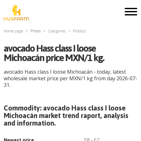
Home page
Prices
Categories
Product
avocado Hass class I loose
Michoacán price MXN/1 kg.
avocado Hass class I loose Michoacán
- today, latest
wholesale market price per
MXN
/
1 kg
from day
2026-07-
31
.
Commodity:
avocado Hass class I loose
Michoacán
market trend raport, analysis
and information.
58
-
62
Newest price