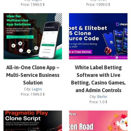
Price:
1999.0
$
Price:
1999.0
$
All-in-One Clone App –
White Label Betting
Multi-Service Business
Software with Live
Solution
Betting, Casino Games,
City:
Lagos
and Admin Controls
Price:
1999.0
$
City:
Berlin
Price:
1.0
$