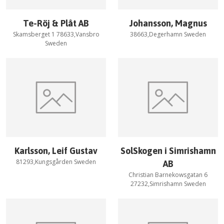
Te-Röj & Plåt AB
Johansson, Magnus
Skamsberget 1 78633,Vansbro
38663,Degerhamn Sweden
Sweden
Karlsson, Leif Gustav
SolSkogen i Simrishamn
81293,Kungsgården Sweden
AB
Christian Barnekowsgatan 6
27232,Simrishamn Sweden