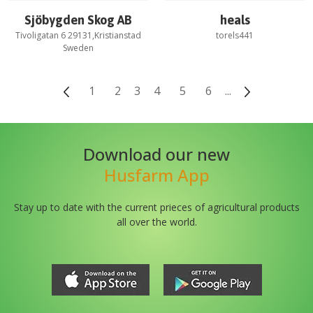
Sjöbygden Skog AB
heals
Tivoligatan 6 29131,Kristianstad
torels441
Sweden
1
2
3
4
5
6
...
Download our new
Husfarm App
Stay up to date with the current prieces of agricultural products
all over the world.