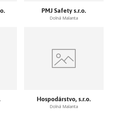
o.
PMJ Safety s.r.o.
Dolná Malanta
.
Hospodárstvo, s.r.o.
Dolná Malanta