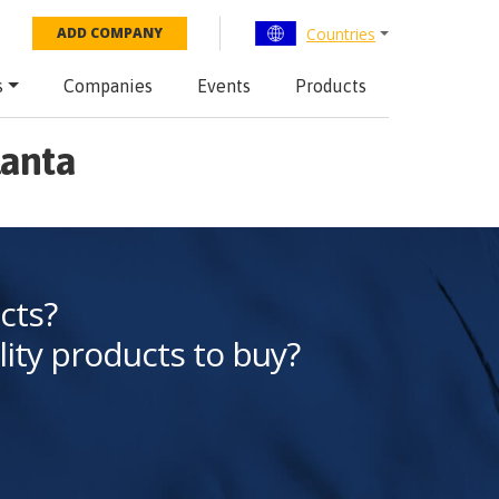
Countries
ADD COMPANY
s
Companies
Events
Products
lanta
cts?
lity products to buy?