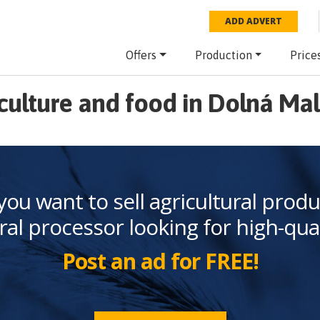
ADD ADVERT
Offers
Production
Price
culture and food in Dolná Ma
you want to sell agricultural produ
ral processor looking for high-qua
Post an ad for FREE!