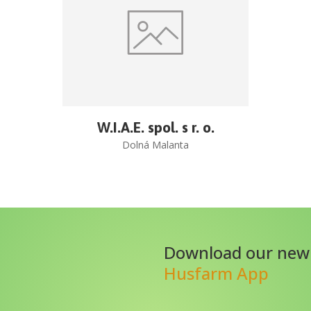
W.I.A.E. spol. s r. o.
Dolná Malanta
Download our new
Husfarm App