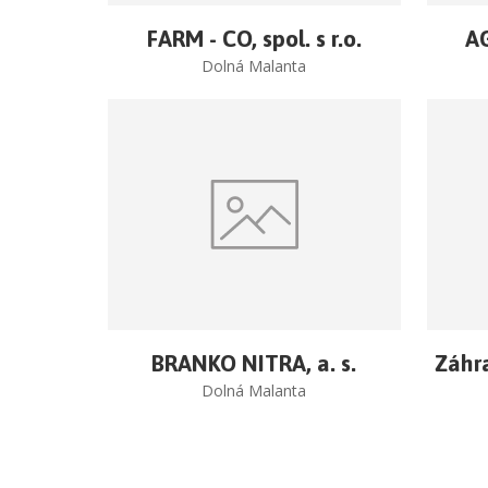
FARM - CO, spol. s r.o.
AG
Dolná Malanta
BRANKO NITRA, a. s.
Záhra
Dolná Malanta