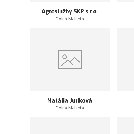
Agroslužby SKP s.r.o.
Dolná Malanta
Natália Juríková
Dolná Malanta